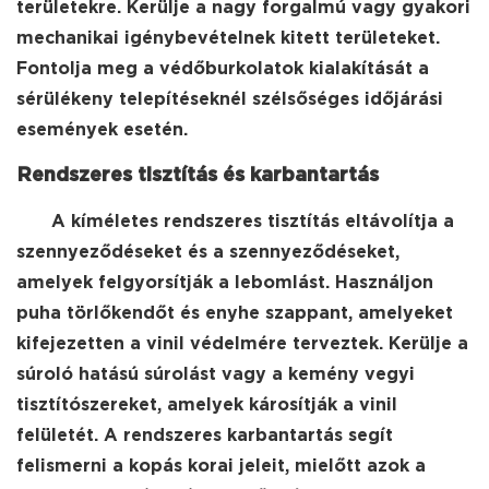
területekre. Kerülje a nagy forgalmú vagy gyakori
mechanikai igénybevételnek kitett területeket.
Fontolja meg a védőburkolatok kialakítását a
sérülékeny telepítéseknél szélsőséges időjárási
események esetén.
Rendszeres tisztítás és karbantartás
A kíméletes rendszeres tisztítás eltávolítja a
szennyeződéseket és a szennyeződéseket,
amelyek felgyorsítják a lebomlást. Használjon
puha törlőkendőt és enyhe szappant, amelyeket
kifejezetten a vinil védelmére terveztek. Kerülje a
súroló hatású súrolást vagy a kemény vegyi
tisztítószereket, amelyek károsítják a vinil
felületét. A rendszeres karbantartás segít
felismerni a kopás korai jeleit, mielőtt azok a