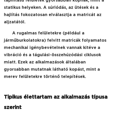
tapintású felületek gyorsabban kopnak, mint a
statikus helyeken. A súrlódás, az ütések és a
hajlítás fokozatosan elválasztja a matricát az
aljzatától.
A rugalmas felületekre (például a
járműburkolatokra) felvitt matricák folyamatos
mechanikai igénybevételnek vannak kitéve a
vibráció és a tágulási-összehúzódási ciklusok
miatt. Ezek az alkalmazások általában
gyorsabban mutatnak látható kopást, mint a
merev felületekre történő telepítések.
Tipikus élettartam az alkalmazás típusa
szerint