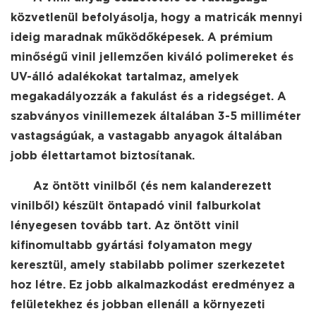
közvetlenül befolyásolja, hogy a matricák mennyi
ideig maradnak működőképesek. A prémium
minőségű vinil jellemzően kiváló polimereket és
UV-álló adalékokat tartalmaz, amelyek
megakadályozzák a fakulást és a ridegséget. A
szabványos vinillemezek általában 3-5 milliméter
vastagságúak, a vastagabb anyagok általában
jobb élettartamot biztosítanak.
Az öntött vinilből (és nem kalanderezett
vinilből) készült öntapadó vinil falburkolat
lényegesen tovább tart. Az öntött vinil
kifinomultabb gyártási folyamaton megy
keresztül, amely stabilabb polimer szerkezetet
hoz létre. Ez jobb alkalmazkodást eredményez a
felületekhez és jobban ellenáll a környezeti