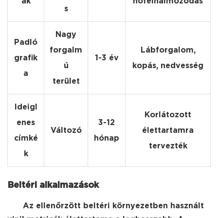
ák
hőfelhalmozódás
s
Nagy
Padló
forgalm
Lábforgalom,
grafik
1-3 év
ú
kopás, nedvesség
a
terület
Ideigl
Korlátozott
enes
3-12
Változó
élettartamra
címké
hónap
tervezték
k
Beltéri alkalmazások
Az ellenőrzött beltéri környezetben használt