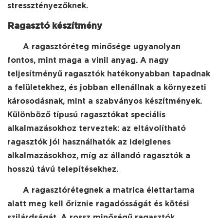
stressztényezőknek.
Ragasztó készítmény
A ragasztóréteg minősége ugyanolyan
fontos, mint maga a vinil anyag. A nagy
teljesítményű ragasztók hatékonyabban tapadnak
a felületekhez, és jobban ellenállnak a környezeti
károsodásnak, mint a szabványos készítmények.
Különböző típusú ragasztókat speciális
alkalmazásokhoz terveztek: az eltávolítható
ragasztók jól használhatók az ideiglenes
alkalmazásokhoz, míg az állandó ragasztók a
hosszú távú telepítésekhez.
A ragasztórétegnek a matrica élettartama
alatt meg kell őriznie ragadósságát és kötési
szilárdságát. A rossz minőségű ragasztók