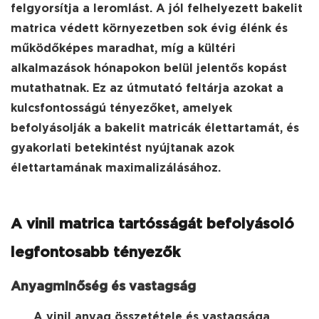
felgyorsítja a leromlást. A jól felhelyezett bakelit
matrica védett környezetben sok évig élénk és
működőképes maradhat, míg a kültéri
alkalmazások hónapokon belül jelentős kopást
mutathatnak. Ez az útmutató feltárja azokat a
kulcsfontosságú tényezőket, amelyek
befolyásolják a bakelit matricák élettartamát, és
gyakorlati betekintést nyújtanak azok
élettartamának maximalizálásához.
A vinil matrica tartósságát befolyásoló
legfontosabb tényezők
Anyagminőség és vastagság
A vinil anyag összetétele és vastagsága