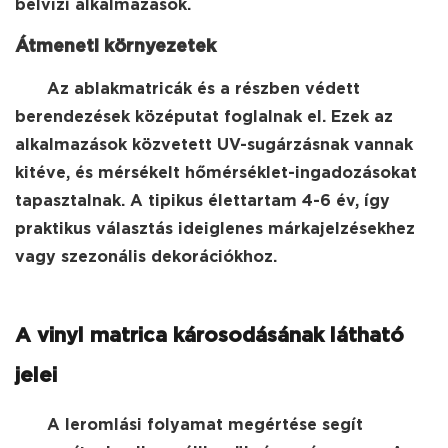
belvízi alkalmazások.
Átmeneti környezetek
Az ablakmatricák és a részben védett
berendezések középutat foglalnak el. Ezek az
alkalmazások közvetett UV-sugárzásnak vannak
kitéve, és mérsékelt hőmérséklet-ingadozásokat
tapasztalnak. A tipikus élettartam 4-6 év, így
praktikus választás ideiglenes márkajelzésekhez
vagy szezonális dekorációkhoz.
A vinyl matrica károsodásának látható
jelei
A leromlási folyamat megértése segít