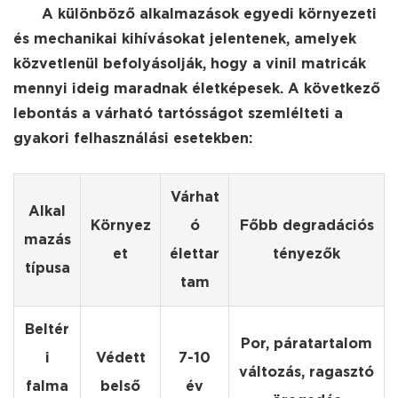
A különböző alkalmazások egyedi környezeti
és mechanikai kihívásokat jelentenek, amelyek
közvetlenül befolyásolják, hogy a vinil matricák
mennyi ideig maradnak életképesek. A következő
lebontás a várható tartósságot szemlélteti a
gyakori felhasználási esetekben:
Várhat
Alkal
Környez
ó
Főbb degradációs
mazás
et
élettar
tényezők
típusa
tam
Beltér
Por, páratartalom
i
Védett
7-10
változás, ragasztó
falma
belső
év