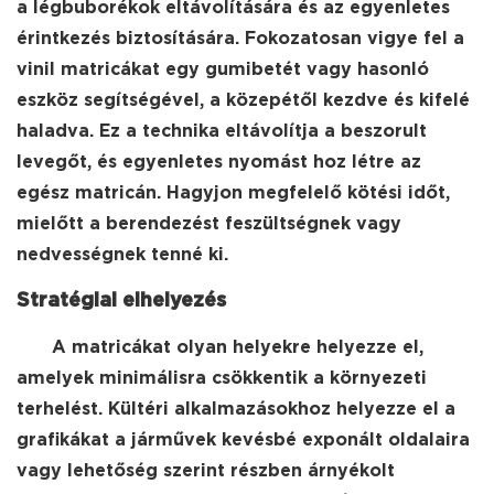
a légbuborékok eltávolítására és az egyenletes
érintkezés biztosítására. Fokozatosan vigye fel a
vinil matricákat egy gumibetét vagy hasonló
eszköz segítségével, a közepétől kezdve és kifelé
haladva. Ez a technika eltávolítja a beszorult
levegőt, és egyenletes nyomást hoz létre az
egész matricán. Hagyjon megfelelő kötési időt,
mielőtt a berendezést feszültségnek vagy
nedvességnek tenné ki.
Stratégiai elhelyezés
A matricákat olyan helyekre helyezze el,
amelyek minimálisra csökkentik a környezeti
terhelést. Kültéri alkalmazásokhoz helyezze el a
grafikákat a járművek kevésbé exponált oldalaira
vagy lehetőség szerint részben árnyékolt