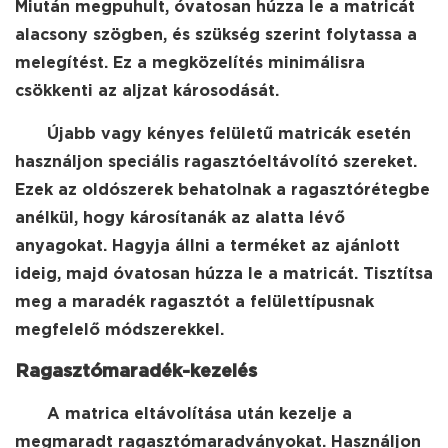
Miután megpuhult, óvatosan húzza le a matricát
alacsony szögben, és szükség szerint folytassa a
melegítést. Ez a megközelítés minimálisra
csökkenti az aljzat károsodását.
Újabb vagy kényes felületű matricák esetén
használjon speciális ragasztóeltávolító szereket.
Ezek az oldószerek behatolnak a ragasztórétegbe
anélkül, hogy károsítanák az alatta lévő
anyagokat. Hagyja állni a terméket az ajánlott
ideig, majd óvatosan húzza le a matricát. Tisztítsa
meg a maradék ragasztót a felülettípusnak
megfelelő módszerekkel.
Ragasztómaradék-kezelés
A matrica eltávolítása után kezelje a
megmaradt ragasztómaradványokat. Használjon