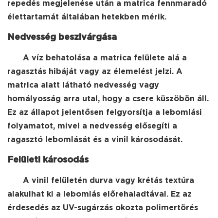
repedés megjelenése után a matrica fennmaradó
élettartamát általában hetekben mérik.
Nedvesség beszivárgása
A víz behatolása a matrica felülete alá a
ragasztás hibáját vagy az élemelést jelzi. A
matrica alatt látható nedvesség vagy
homályosság arra utal, hogy a csere küszöbön áll.
Ez az állapot jelentősen felgyorsítja a lebomlási
folyamatot, mivel a nedvesség elősegíti a
ragasztó lebomlását és a vinil károsodását.
Felületi károsodás
A vinil felületén durva vagy krétás textúra
alakulhat ki a lebomlás előrehaladtával. Ez az
érdesedés az UV-sugárzás okozta polimertörés