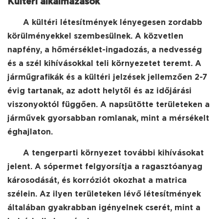
Kültéri alkalmazások
A kültéri létesítmények lényegesen zordabb
körülményekkel szembesülnek. A közvetlen
napfény, a hőmérséklet-ingadozás, a nedvesség
és a szél kihívásokkal teli környezetet teremt. A
járműgrafikák és a kültéri jelzések jellemzően 2-7
évig tartanak, az adott helytől és az időjárási
viszonyoktól függően. A napsütötte területeken a
járművek gyorsabban romlanak, mint a mérsékelt
éghajlaton.
A tengerparti környezet további kihívásokat
jelent. A sópermet felgyorsítja a ragasztóanyag
károsodását, és korróziót okozhat a matrica
szélein. Az ilyen területeken lévő létesítmények
általában gyakrabban igényelnek cserét, mint a