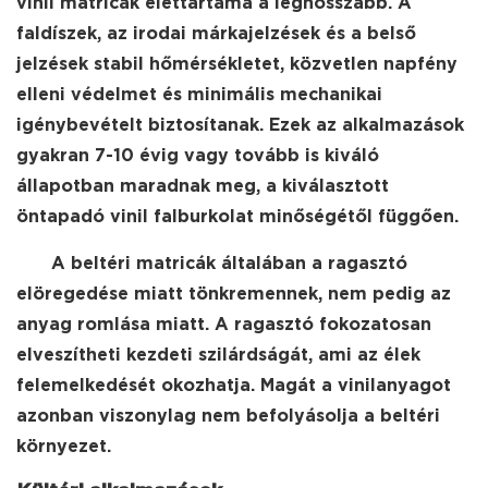
vinil matricák élettartama a leghosszabb. A
faldíszek, az irodai márkajelzések és a belső
jelzések stabil hőmérsékletet, közvetlen napfény
elleni védelmet és minimális mechanikai
igénybevételt biztosítanak. Ezek az alkalmazások
gyakran 7-10 évig vagy tovább is kiváló
állapotban maradnak meg, a kiválasztott
öntapadó vinil falburkolat minőségétől függően.
A beltéri matricák általában a ragasztó
elöregedése miatt tönkremennek, nem pedig az
anyag romlása miatt. A ragasztó fokozatosan
elveszítheti kezdeti szilárdságát, ami az élek
felemelkedését okozhatja. Magát a vinilanyagot
azonban viszonylag nem befolyásolja a beltéri
környezet.