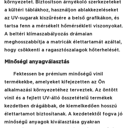
környezetet. Biztosítson árnyékoló szerkezeteket
a kültéri táblákhoz, használjon ablakkezeléseket
az UV-sugarak kiszűrésére a belső grafikákon, és
tartsa fenn a mérsékelt hőmérsékleti viszonyokat.
A beltéri klímaszabályozás drámaian
meghosszabbítja a matricák élettartamát azáltal,
hogy csökkenti a ragasztószalagok hőterhelését.
Minőségi anyagválasztás
Fektessen be prémium minőségű vinil
termékekbe, amelyeket kifejezetten az Ön
alkalmazási környezetéhez terveztek. Az öntött
vinil és a fejlett UV-álló összetételű termékek
kezdetben drágábbak, de kiemelkedően hosszú
élettartamot biztosítanak. A kezdetektől fogva jó
minőségű anyagok kiválasztása gyakran