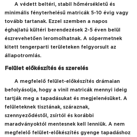
A védett beltéri, stabil hőmérsékletű és
minimális fényterhelésű matricák 5-10 évig vagy
tovább tartanak. Ezzel szemben a napos
éghajlatú kültéri berendezések 2-5 éven belül
észrevehetően leromolhatnak. A sópermetnek
kitett tengerparti területeken felgyorsult az
állapotromlás.
Felület előkészítés és szerelés
A megfelelő felület-előkészítés drámaian
befolyásolja, hogy a vinil matricák mennyi ideig
tartják meg a tapadásukat és megjelenésüket. A
felületeknek tisztának, száraznak,
szennyeződéstől, zsírtól és korábbi
maradványoktól mentesnek kell lenniük. A nem
megfelelő felület-előkészítés gyenge tapadáshoz