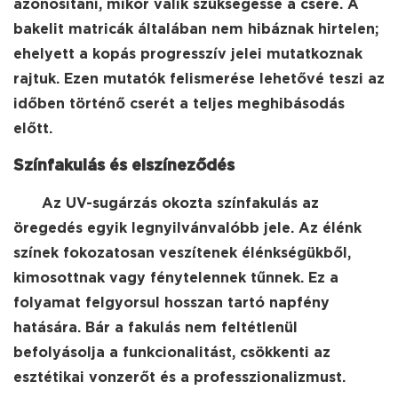
azonosítani, mikor válik szükségessé a csere. A
bakelit matricák általában nem hibáznak hirtelen;
ehelyett a kopás progresszív jelei mutatkoznak
rajtuk. Ezen mutatók felismerése lehetővé teszi az
időben történő cserét a teljes meghibásodás
előtt.
Színfakulás és elszíneződés
Az UV-sugárzás okozta színfakulás az
öregedés egyik legnyilvánvalóbb jele. Az élénk
színek fokozatosan veszítenek élénkségükből,
kimosottnak vagy fénytelennek tűnnek. Ez a
folyamat felgyorsul hosszan tartó napfény
hatására. Bár a fakulás nem feltétlenül
befolyásolja a funkcionalitást, csökkenti az
esztétikai vonzerőt és a professzionalizmust.