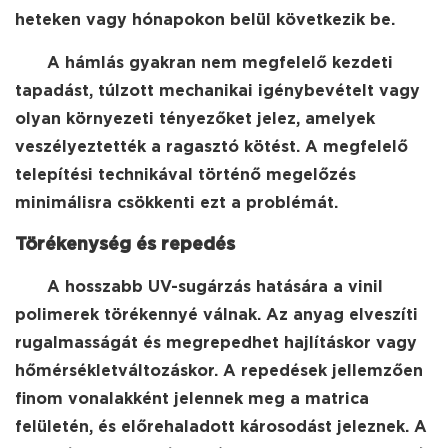
heteken vagy hónapokon belül következik be.
A hámlás gyakran nem megfelelő kezdeti
tapadást, túlzott mechanikai igénybevételt vagy
olyan környezeti tényezőket jelez, amelyek
veszélyeztették a ragasztó kötést. A megfelelő
telepítési technikával történő megelőzés
minimálisra csökkenti ezt a problémát.
Törékenység és repedés
A hosszabb UV-sugárzás hatására a vinil
polimerek törékennyé válnak. Az anyag elveszíti
rugalmasságát és megrepedhet hajlításkor vagy
hőmérsékletváltozáskor. A repedések jellemzően
finom vonalakként jelennek meg a matrica
felületén, és előrehaladott károsodást jeleznek. A