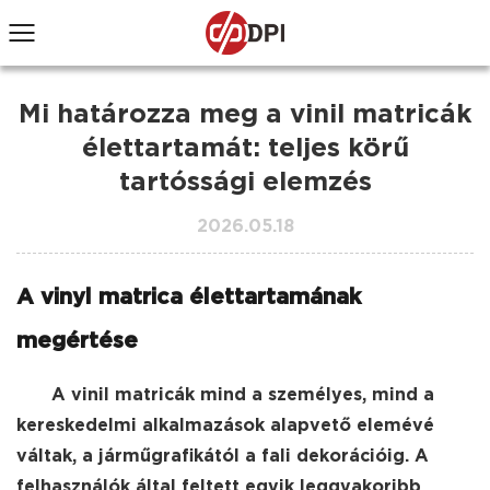
Mi határozza meg a vinil matricák
élettartamát: teljes körű
tartóssági elemzés
2026.05.18
A vinyl matrica élettartamának
megértése
A vinil matricák mind a személyes, mind a
kereskedelmi alkalmazások alapvető elemévé
váltak, a járműgrafikától a fali dekorációig. A
felhasználók által feltett egyik leggyakoribb