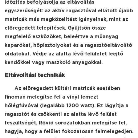
időzítés befolyásolja az eltávolítás
egyszerűségét: az aktív ragasztóval ellátott újabb
matricák más megközelítést igényelnek, mint az
elöregedett telepítések. Gyűjtsön össze
megfelelő eszközöket, beleértve a műanyag
kaparókat, hőpisztolyokat és a ragasztóeltávolító
oldatokat. Védje az alatta lévő felületet leejtő
kendőkkel vagy maszkoló anyagokkal.
Eltávolítási technikák
Az elöregedett kültéri matricák esetében
finoman melegítse fel a vinyl lemezt
hőlégfúvóval (legalább 1200 watt). Ez lágyítja a
ragasztót és csökkenti az alatta lévő felület
feszültségét. Rövid sorozatokban melegítse fel,
hagyja, hogy a felület fokozatosan felmelegedjen.