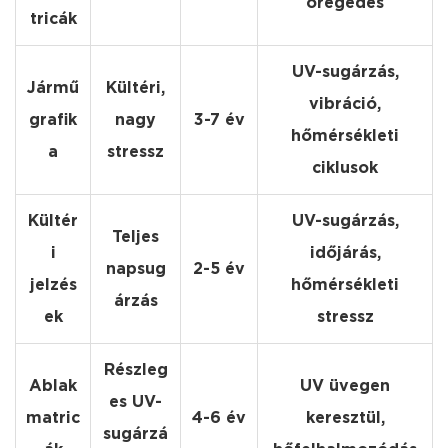
öregedés
tricák
UV-sugárzás,
Jármű
Kültéri,
vibráció,
grafik
nagy
3-7 év
hőmérsékleti
a
stressz
ciklusok
Kültér
UV-sugárzás,
Teljes
i
időjárás,
napsug
2-5 év
jelzés
hőmérsékleti
árzás
ek
stressz
Részleg
Ablak
UV üvegen
es UV-
matric
4-6 év
keresztül,
sugárzá