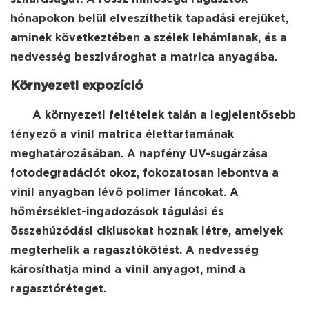
hónapokon belül elveszíthetik tapadási erejüket,
aminek következtében a szélek lehámlanak, és a
nedvesség beszivároghat a matrica anyagába.
Környezeti expozíció
A környezeti feltételek talán a legjelentősebb
tényező a vinil matrica élettartamának
meghatározásában. A napfény UV-sugárzása
fotodegradációt okoz, fokozatosan lebontva a
vinil anyagban lévő polimer láncokat. A
hőmérséklet-ingadozások tágulási és
összehúzódási ciklusokat hoznak létre, amelyek
megterhelik a ragasztókötést. A nedvesség
károsíthatja mind a vinil anyagot, mind a
ragasztóréteget.