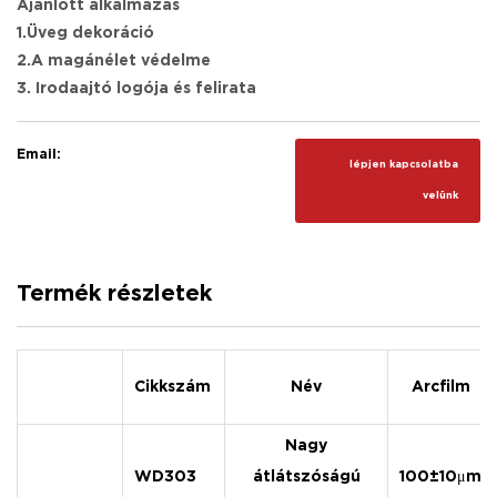
Ajánlott alkalmazás
1.Üveg dekoráció
2.A magánélet védelme
3. Irodaajtó logója és felirata
Email:
lépjen kapcsolatba
velünk
Termék részletek
Cikkszám
Név
Arcfilm
Nagy
WD303
átlátszóságú
100±10μm