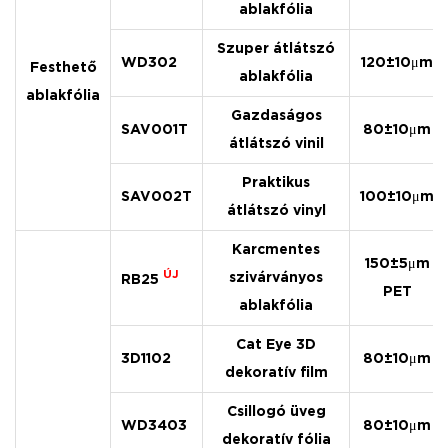
ablakfólia
Szuper átlátszó
WD302
120±10μm
Festhető
ablakfólia
ablakfólia
Gazdaságos
SAV001T
80±10μm
átlátszó vinil
Praktikus
SAV002T
100±10μm
átlátszó vinyl
Karcmentes
150±5μm
ÚJ
szivárványos
RB25
PET
ablakfólia
Cat Eye 3D
3D1102
80±10μm
dekoratív film
Csillogó üveg
WD3403
80±10μm
dekoratív fólia