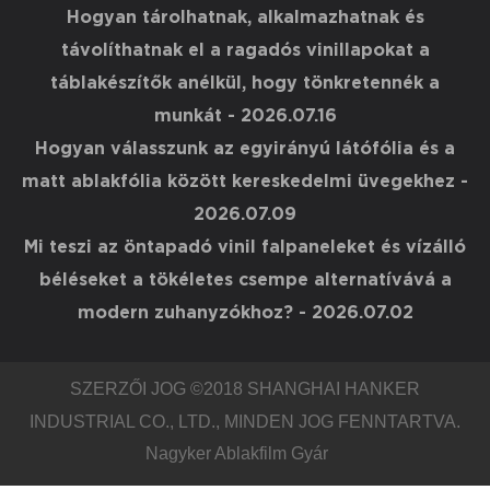
Hogyan tárolhatnak, alkalmazhatnak és
távolíthatnak el a ragadós vinillapokat a
táblakészítők anélkül, hogy tönkretennék a
munkát
- 2026.07.16
Hogyan válasszunk az egyirányú látófólia és a
matt ablakfólia között kereskedelmi üvegekhez
-
2026.07.09
Mi teszi az öntapadó vinil falpaneleket és vízálló
béléseket a tökéletes csempe alternatívává a
modern zuhanyzókhoz?
- 2026.07.02
SZERZŐI JOG ©2018
SHANGHAI HANKER
INDUSTRIAL CO., LTD.
, MINDEN JOG FENNTARTVA.
Nagyker Ablakfilm Gyár