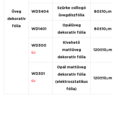
Szürke csillogó
Üveg
WD3404
80±10μm
üvegdíszfólia
dekoratív
Opálüveg
fólia
WD1401
80±10μm
dekoratív fólia
Kivehető
WD300
mattüveg
120±10μm
ÚJ
dekoratív fólia
Opál mattüveg
WD301
dekoratív fólia
120±10μm
ÚJ
(elektrosztatikus
fólia)