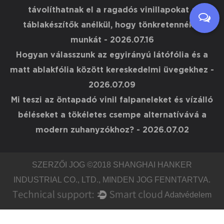
távolíthatnak el a ragadós vinillapokat a
táblakészítők anélkül, hogy tönkretennék a
munkát
- 2026.07.16
Hogyan válasszunk az egyirányú látófólia és a
matt ablakfólia között kereskedelmi üvegekhez
-
2026.07.09
Mi teszi az öntapadó vinil falpaneleket és vízálló
béléseket a tökéletes csempe alternatívává a
modern zuhanyzókhoz?
- 2026.07.02
SZERZŐI JOG ©2018
SHANGHAI HANKER
INDUSTRIAL CO., LTD.
, MINDEN JOG FENNTARTVA.
Adatvédelem